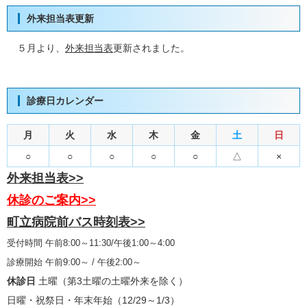
外来担当表更新
５月より、
外来担当表
更新されました。
診療日カレンダー
月
火
水
木
金
土
日
○
○
○
○
○
△
×
外来担当表>>
休診のご案内>>
町立病院前バス時刻表>>
受付時間 午前8:00～11:30/午後1:00～4:00
診療開始 午前9:00～ / 午後2:00～
休診日
土曜（第3土曜の土曜外来を除く）
日曜・祝祭日・年末年始（12/29～1/3）