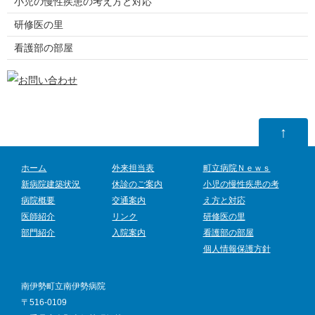
小児の慢性疾患の考え方と対応
研修医の里
看護部の部屋
↑
ホーム
外来担当表
町立病院Ｎｅｗｓ
新病院建築状況
休診のご案内
小児の慢性疾患の考
病院概要
交通案内
え方と対応
医師紹介
リンク
研修医の里
部門紹介
入院案内
看護部の部屋
個人情報保護方針
南伊勢町立南伊勢病院
〒516-0109