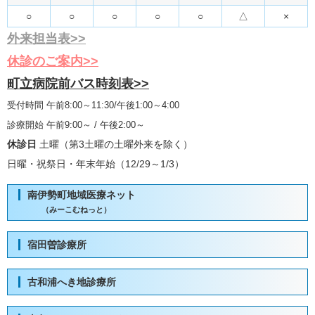
○
○
○
○
○
△
×
外来担当表>>
休診のご案内>>
町立病院前バス時刻表>>
受付時間 午前8:00～11:30/午後1:00～4:00
診療開始 午前9:00～ / 午後2:00～
休診日
土曜（第3土曜の土曜外来を除く）
日曜・祝祭日・年末年始（12/29～1/3）
南伊勢町地域医療ネット
（みーこむねっと）
宿田曽診療所
古和浦へき地診療所