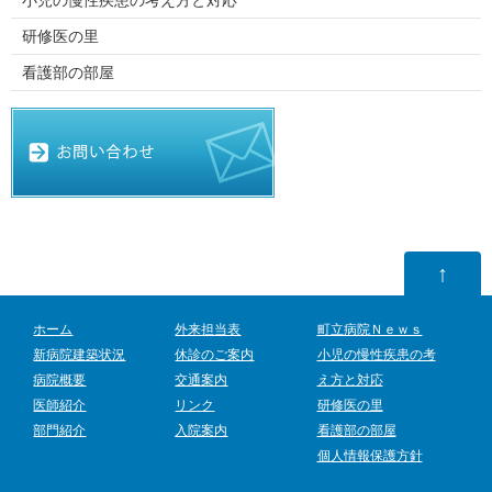
小児の慢性疾患の考え方と対応
研修医の里
看護部の部屋
↑
ホーム
外来担当表
町立病院Ｎｅｗｓ
新病院建築状況
休診のご案内
小児の慢性疾患の考
病院概要
交通案内
え方と対応
医師紹介
リンク
研修医の里
部門紹介
入院案内
看護部の部屋
個人情報保護方針