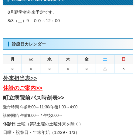
8月勤労者外来予定です。
8/3（土）9：００～12：00
診療日カレンダー
月
火
水
木
金
土
日
○
○
○
○
○
△
×
外来担当表>>
休診のご案内>>
町立病院前バス時刻表>>
受付時間 午前8:00～11:30/午後1:00～4:00
診療開始 午前9:00～ / 午後2:00～
休診日
土曜（第3土曜の土曜外来を除く）
日曜・祝祭日・年末年始（12/29～1/3）